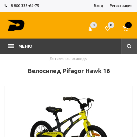
8 800 333-64-75
Вход
Регистрация
0
0
0
МЕНЮ
Детские велосипеды
Велосипед Pifagor Hawk 16