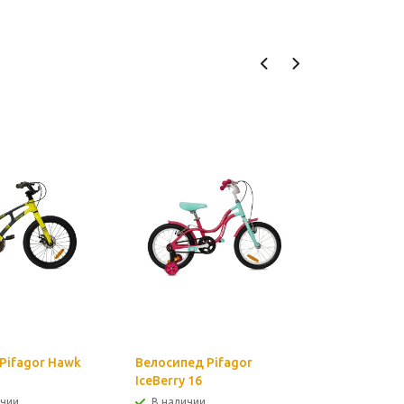
Pifagor Hawk
Велосипед Pifagor
Велосипе
IceBerry 16
IceBerry 1
ичии
В наличии
В налич