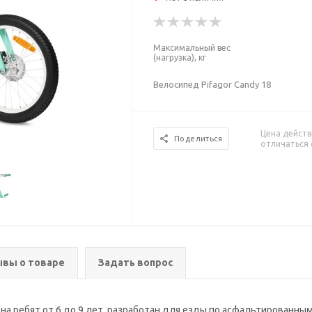
Максимальный вес
(нагрузка), кг
Велосипед Pifagor Candy 18
Цена действ
Поделиться
отличаться 
вы о товаре
Задать вопрос
 на ребят от 6 до 9 лет, разработан для езды по асфальтированн