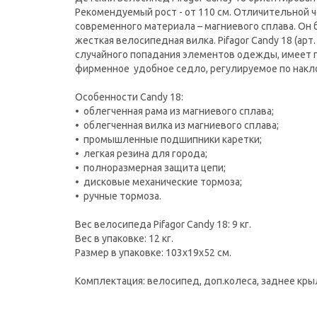
Рекомендуемый рост - от 110 см. Отличительной ч
современного материала – магниевого сплава. Он б
жесткая велосипедная вилка. Pifagor Candy 18 (
случайного попадания элементов одежды, имеет 
фирменное удобное седло, регулируемое по наклон
Особенности Candy 18:
• облегченная рама из магниевого сплава;
• облегченная вилка из магниевого сплава;
• промышленные подшипники каретки;
• легкая резина для города;
• полноразмерная защита цепи;
• дисковые механические тормоза;
• ручные тормоза.
Вес велосипеда Pifagor Candy 18: 9 кг.
Вес в упаковке: 12 кг.
Размер в упаковке: 103х19х52 см.
Комплектация: велосипед, доп.колеса, заднее крыл