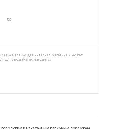
55
ительна только для интернет-магазина и может
от цен в розничных магазинах
ым городским и накатанным парковым дорожкам.